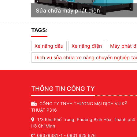
Sửa chữa máy phát điện
Công ty chúng tôi chuyên sửa chữa máy
phát điện các dòng như : Mitsubishi, CAT,
TAGS:
Komatsu, Isuzu, Cummins, Hyuundai... Nhận
sửa chữa tủ điện ATS, lắp đặt mới tủ điện ATS
Xe nâng dầu
Xe nâng điện
Máy phát đ
Dịch vụ sửa chữa xe nâng chuyên nghiệp t
THÔNG TIN CÔNG TY
CÔNG TY TNHH THƯƠNG MẠI DỊCH VỤ KỸ
THUẬT P316
1/3 Khu Phố Trung, Phường Bình Hòa, Thành phố
Hồ Chí Minh
0937938171
-
0901 625 676