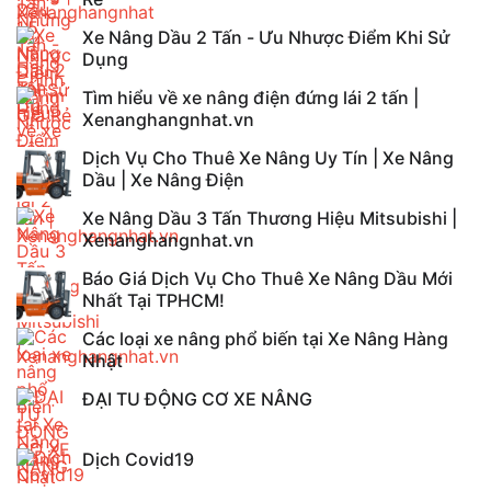
Xe Nâng Dầu 2 Tấn - Ưu Nhược Điểm Khi Sử
Dụng
Tìm hiểu về xe nâng điện đứng lái 2 tấn |
Xenanghangnhat.vn
Dịch Vụ Cho Thuê Xe Nâng Uy Tín | Xe Nâng
Dầu | Xe Nâng Điện
Xe Nâng Dầu 3 Tấn Thương Hiệu Mitsubishi |
Xenanghangnhat.vn
Báo Giá Dịch Vụ Cho Thuê Xe Nâng Dầu Mới
Nhất Tại TPHCM!
Các loại xe nâng phổ biến tại Xe Nâng Hàng
Nhật
ĐẠI TU ĐỘNG CƠ XE NÂNG
Dịch Covid19