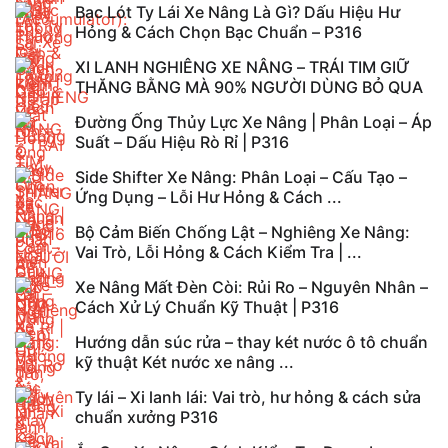
Bạc Lót Ty Lái Xe Nâng Là Gì? Dấu Hiệu Hư
Hỏng & Cách Chọn Bạc Chuẩn – P316
XI LANH NGHIÊNG XE NÂNG – TRÁI TIM GIỮ
THĂNG BẰNG MÀ 90% NGƯỜI DÙNG BỎ QUA
Đường Ống Thủy Lực Xe Nâng | Phân Loại – Áp
Suất – Dấu Hiệu Rò Rỉ | P316
Side Shifter Xe Nâng: Phân Loại – Cấu Tạo –
Ứng Dụng – Lỗi Hư Hỏng & Cách ...
Bộ Cảm Biến Chống Lật – Nghiêng Xe Nâng:
Vai Trò, Lỗi Hỏng & Cách Kiểm Tra | ...
Xe Nâng Mất Đèn Còi: Rủi Ro – Nguyên Nhân –
Cách Xử Lý Chuẩn Kỹ Thuật | P316
Hướng dẫn súc rửa – thay két nước ô tô chuẩn
kỹ thuật Két nước xe nâng ...
Ty lái – Xi lanh lái: Vai trò, hư hỏng & cách sửa
chuẩn xưởng P316