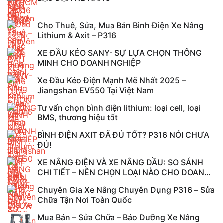
Cho Thuê, Sửa, Mua Bán Bình Điện Xe Nâng
Lithium & Axit – P316
XE ĐẦU KÉO SANY- SỰ LỰA CHỌN THÔNG
MINH CHO DOANH NGHIỆP
Xe Đầu Kéo Điện Mạnh Mẽ Nhất 2025 –
Jiangshan EV550 Tại Việt Nam
Tư vấn chọn bình điện lithium: loại cell, loại
BMS, thương hiệu tốt
BÌNH ĐIỆN AXIT ĐÃ ĐỦ TỐT? P316 NÓI CHƯA
ĐỦ!
XE NÂNG ĐIỆN VÀ XE NÂNG DẦU: SO SÁNH
CHI TIẾT – NÊN CHỌN LOẠI NÀO CHO DOANH
...
Chuyên Gia Xe Nâng Chuyên Dụng P316 – Sửa
Chữa Tận Nơi Toàn Quốc
Mua Bán – Sửa Chữa – Bảo Dưỡng Xe Nâng