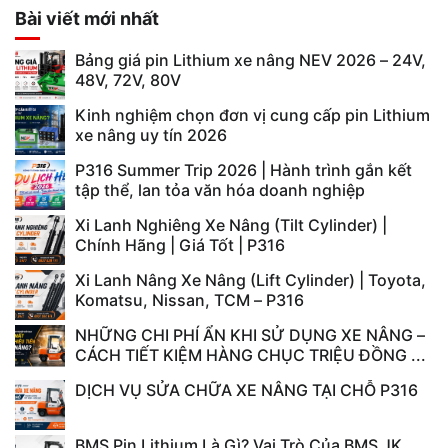
Bài viết mới nhất
Bảng giá pin Lithium xe nâng NEV 2026 – 24V,
48V, 72V, 80V
Kinh nghiệm chọn đơn vị cung cấp pin Lithium
xe nâng uy tín 2026
P316 Summer Trip 2026 | Hành trình gắn kết
tập thể, lan tỏa văn hóa doanh nghiệp
Xi Lanh Nghiêng Xe Nâng (Tilt Cylinder) |
Chính Hãng | Giá Tốt | P316
Xi Lanh Nâng Xe Nâng (Lift Cylinder) | Toyota,
Komatsu, Nissan, TCM – P316
NHỮNG CHI PHÍ ẨN KHI SỬ DỤNG XE NÂNG –
CÁCH TIẾT KIỆM HÀNG CHỤC TRIỆU ĐỒNG ...
DỊCH VỤ SỬA CHỮA XE NÂNG TẠI CHỖ P316
BMS Pin Lithium Là Gì? Vai Trò Của BMS JK