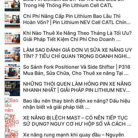
Trong Hệ Thống Pin Lithium Cell CATL
Chi Phí Nâng Cấp Pin Lithium Bao Lâu Thì
Hoàn Vốn? | Pin Lithium NEV Cell CATL Chính
...
Khi Nào Thuê Xe Nâng Theo Tháng Là Tối Ưu?
Giải Pháp Tiết Kiệm Chi Phí Cho Doanh ...
LÀM SAO ĐÁNH GIÁ ĐƠN VỊ SỬA XE NÂNG UY
TÍN? 7 TIÊU CHÍ QUAN TRỌNG DOANH NGHIỆP
...
So Sánh Fork Positioner Và Side Shifter | P316
Mua Bán, Sửa Chữa, Cho Thuê xe nâng Tại ...
NHỮNG THÓI QUEN LÀM HỎNG PIN XE NÂNG
NHANH NHẤT | GIẢI PHÁP PIN LITHIUM NEV
CATL TẠI ...
Bao lâu nên thay bình điện xe nâng? Dấu hiệu
nhận biết và giải pháp tiết ...
XE NÂNG BỊ LỆCH MAST – CÓ NÊN TIẾP TỤC
SỬ DỤNG? NGUY CƠ HƯ HỘP SỐ VÀ CÁCH ...
Xe nâng rung mạnh khi quay đầu – Nguyên