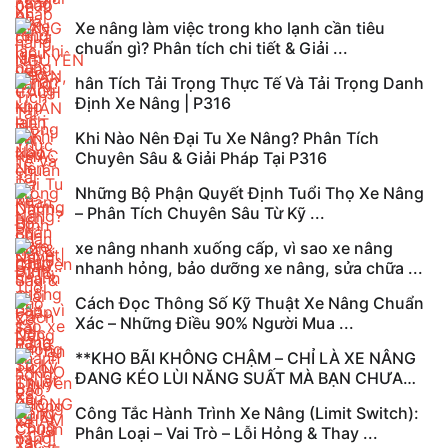
Xe nâng làm việc trong kho lạnh cần tiêu
chuẩn gì? Phân tích chi tiết & Giải ...
hân Tích Tải Trọng Thực Tế Và Tải Trọng Danh
Định Xe Nâng | P316
Khi Nào Nên Đại Tu Xe Nâng? Phân Tích
Chuyên Sâu & Giải Pháp Tại P316
Những Bộ Phận Quyết Định Tuổi Thọ Xe Nâng
– Phân Tích Chuyên Sâu Từ Kỹ ...
xe nâng nhanh xuống cấp, vì sao xe nâng
nhanh hỏng, bảo dưỡng xe nâng, sửa chữa ...
Cách Đọc Thông Số Kỹ Thuật Xe Nâng Chuẩn
Xác – Những Điều 90% Người Mua ...
**KHO BÃI KHÔNG CHẬM – CHỈ LÀ XE NÂNG
ĐANG KÉO LÙI NĂNG SUẤT MÀ BẠN CHƯA
NHẬN ...
Công Tắc Hành Trình Xe Nâng (Limit Switch):
Phân Loại – Vai Trò – Lỗi Hỏng & Thay ...