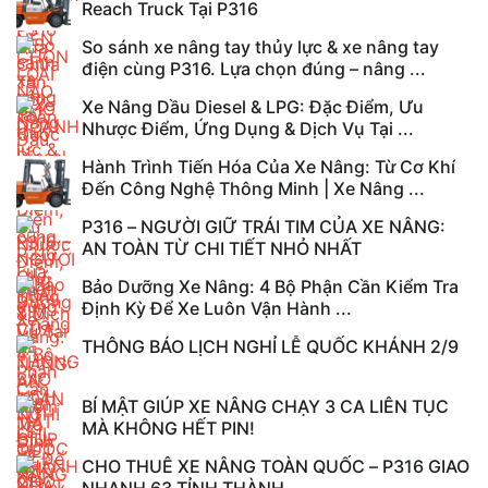
Reach Truck Tại P316
So sánh xe nâng tay thủy lực & xe nâng tay
điện cùng P316. Lựa chọn đúng – nâng ...
Xe Nâng Dầu Diesel & LPG: Đặc Điểm, Ưu
Nhược Điểm, Ứng Dụng & Dịch Vụ Tại ...
Hành Trình Tiến Hóa Của Xe Nâng: Từ Cơ Khí
Đến Công Nghệ Thông Minh | Xe Nâng ...
P316 – NGƯỜI GIỮ TRÁI TIM CỦA XE NÂNG:
AN TOÀN TỪ CHI TIẾT NHỎ NHẤT
Bảo Dưỡng Xe Nâng: 4 Bộ Phận Cần Kiểm Tra
Định Kỳ Để Xe Luôn Vận Hành ...
THÔNG BÁO LỊCH NGHỈ LỄ QUỐC KHÁNH 2/9
BÍ MẬT GIÚP XE NÂNG CHẠY 3 CA LIÊN TỤC
MÀ KHÔNG HẾT PIN!
CHO THUÊ XE NÂNG TOÀN QUỐC – P316 GIAO