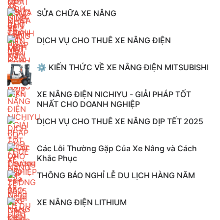
SỬA CHỮA XE NÂNG
DỊCH VỤ CHO THUÊ XE NÂNG ĐIỆN
⚙️ KIẾN THỨC VỀ XE NÂNG ĐIỆN MITSUBISHI
XE NÂNG ĐIỆN NICHIYU - GIẢI PHÁP TỐT
NHẤT CHO DOANH NGHIỆP
DỊCH VỤ CHO THUÊ XE NÂNG DỊP TẾT 2025
Các Lỗi Thường Gặp Của Xe Nâng và Cách
Khắc Phục
THÔNG BÁO NGHỈ LỄ DU LỊCH HÀNG NĂM
XE NÂNG ĐIỆN LITHIUM