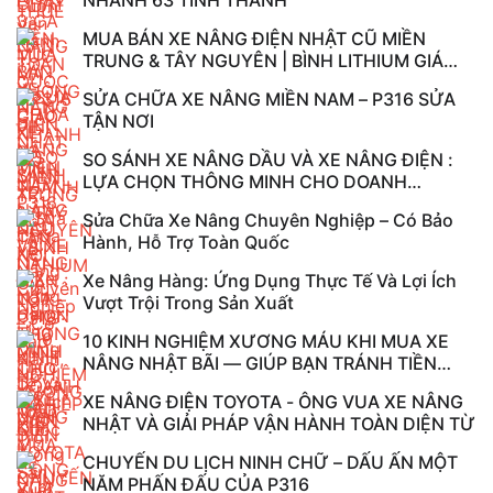
NHANH 63 TỈNH THÀNH
MUA BÁN XE NÂNG ĐIỆN NHẬT CŨ MIỀN
TRUNG & TÂY NGUYÊN | BÌNH LITHIUM GIÁ
TỐT – P316
SỬA CHỮA XE NÂNG MIỀN NAM – P316 SỬA
TẬN NƠI
SO SÁNH XE NÂNG DẦU VÀ XE NÂNG ĐIỆN :
LỰA CHỌN THÔNG MINH CHO DOANH
NGHIỆP HIỆN ...
Sửa Chữa Xe Nâng Chuyên Nghiệp – Có Bảo
Hành, Hỗ Trợ Toàn Quốc
Xe Nâng Hàng: Ứng Dụng Thực Tế Và Lợi Ích
Vượt Trội Trong Sản Xuất
10 KINH NGHIỆM XƯƠNG MÁU KHI MUA XE
NÂNG NHẬT BÃI — GIÚP BẠN TRÁNH TIỀN
MẤT, ...
XE NÂNG ĐIỆN TOYOTA - ÔNG VUA XE NÂNG
NHẬT VÀ GIẢI PHÁP VẬN HÀNH TOÀN DIỆN TỪ
CHUYẾN DU LỊCH NINH CHỮ – DẤU ẤN MỘT
NĂM PHẤN ĐẤU CỦA P316