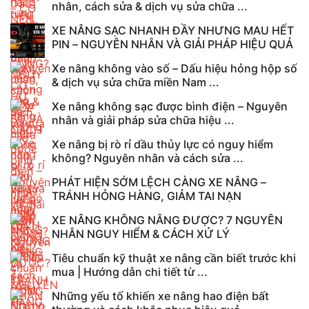
nhân, cách sửa & dịch vụ sửa chữa ...
XE NÂNG SẠC NHANH ĐẦY NHƯNG MAU HẾT
PIN – NGUYÊN NHÂN VÀ GIẢI PHÁP HIỆU QUẢ
Xe nâng không vào số – Dấu hiệu hỏng hộp số
& dịch vụ sửa chữa miền Nam ...
Xe nâng không sạc được bình điện – Nguyên
nhân và giải pháp sửa chữa hiệu ...
Xe nâng bị rò rỉ dầu thủy lực có nguy hiểm
không? Nguyên nhân và cách sửa ...
PHÁT HIỆN SỚM LỆCH CÀNG XE NÂNG –
TRÁNH HỎNG HÀNG, GIẢM TAI NẠN
XE NÂNG KHÔNG NÂNG ĐƯỢC? 7 NGUYÊN
NHÂN NGUY HIỂM & CÁCH XỬ LÝ
Tiêu chuẩn kỹ thuật xe nâng cần biết trước khi
mua | Hướng dẫn chi tiết từ ...
Những yếu tố khiến xe nâng hao điện bất