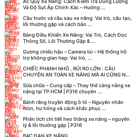
Ắc Quy Xe Nâng: Cách Kiểm Tra Dung Lượng
Và Độ Sụt Áp Chính Xác – Hướng ...
Cầu trước và cầu sau xe nâng: Vai trò, cấu tạo,
lỗi thường gặp và cách bảo ...
Bảng Điều Khiển Xe Nâng: Vai Trò, Cách Đọc
Thông Số, Lỗi Thường Gặp & ...
Gương chiếu hậu – Camera lùi – Hệ thống hỗ
trợ không gian hẹp: Vai trò, ...
CHIẾC PHANH NHỎ , RỦI RO LỚN : CÂU
CHUYỆN AN TOÀN XE NÂNG MÀ AI CŨNG NÊN
ĐỌC
Sửa chữa – Cung cấp – Thay thế càng nâng xe
nâng tại TP.HCM | P316 chuyên ...
Bánh răng truyền động ô tô – Nguyên nhân
mòn, hư hỏng và cách khắc phục ...
Phân tích chi tiết heo thắng xe nâng – nguyên
lý & lỗi thường gặp | P316
BẠC ĐẠN XE NÂNG