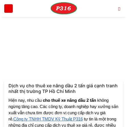
Trang chủ
Tin tức
Dịch vụ cho thuê xe nâng dầu 2 tấn giá cạnh 
DỊCH VỤ CHO THUÊ XE NÂNG DẦU 2 TẤN GIÁ
CẠNH TRANH NHẤT THỊ TRƯỜNG TP HỒ CHÍ
MINH
Dịch vụ cho thuê xe nâng dầu 2 tấn giá cạnh tranh
nhất thị trường TP Hồ Chí Minh
Hiện nay, nhu cầu
cho thuê xe nâng dầu 2 tấn
không
ngừng tăng cao. Các công ty, doanh nghiệp hay xưởng sản
xuất vẫn chưa tìm được đơn vị cung cấp dịch vụ giá
rẻ.
Công ty TNHH TMDV Kỹ Thuật P316
tự tin là một trong
những địa chỉ cung cấp dịch vụ thuê xe giá rẻ, được nhiều