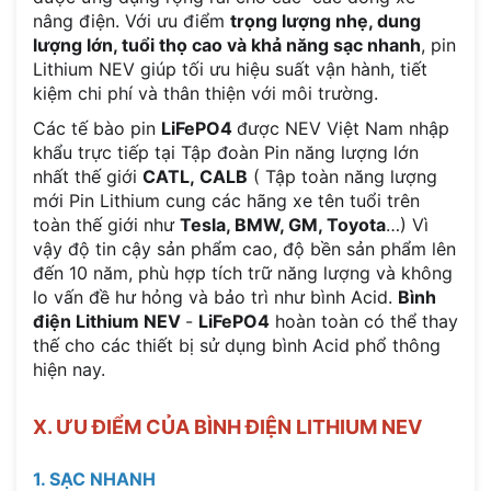
nâng điện. Với ưu điểm
trọng lượng nhẹ, dung
lượng lớn, tuổi thọ cao và khả năng sạc nhanh
, pin
Lithium NEV giúp tối ưu hiệu suất vận hành, tiết
kiệm chi phí và thân thiện với môi trường.
Các tế bào pin
LiFePO4
được NEV Việt Nam nhập
khẩu trực tiếp tại Tập đoàn Pin năng lượng lớn
nhất thế giới
CATL, CALB
( Tập toàn năng lượng
mới Pin Lithium cung các hãng xe tên tuổi trên
toàn thế giới như
Tesla, BMW, GM, Toyota
…) Vì
vậy độ tin cậy sản phẩm cao, độ bền sản phẩm lên
đến 10 năm, phù hợp tích trữ năng lượng và không
lo vấn đề hư hỏng và bảo trì như bình Acid.
Bình
điện Lithium NEV
-
LiFePO4
hoàn toàn có thể thay
thế cho các thiết bị sử dụng bình Acid phổ thông
hiện nay.
X. ƯU ĐIỂM CỦA BÌNH ĐIỆN LITHIUM NEV
1. SẠC NHANH