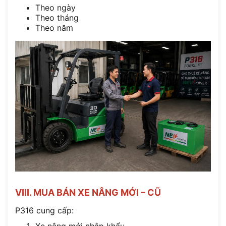
Theo ngày
Theo tháng
Theo năm
VIII. MUA BÁN XE NÂNG MỚI – CŨ
P316 cung cấp:
Xe nâng mới nhập khẩu