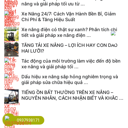
nâng và giải pháp tối ưu từ ...
Xe Nâng 24/7: Cách Vận Hành Bền Bỉ, Giảm
Chi Phí & Tăng Hiệu Suất
Xe nâng điện có thật sự xanh? Phân tích chi
tiết và giải pháp xe nâng điện ...
TĂNG TẢI XE NÂNG – LỢI ÍCH HAY CON DAO
HAI LƯỠI?
Tác động của môi trường làm việc đến độ bền
xe nâng và giải pháp tối ...
Dấu hiệu xe nâng sắp hỏng nghiêm trọng và
giải pháp sửa chữa hiệu quả ...
TIẾNG ỒN BẤT THƯỜNG TRÊN XE NÂNG –
NGUYÊN NHÂN, CÁCH NHẬN BIẾT VÀ KHẮC ...
Vì sao xe nâng bị rung lắc khi nâng hàng?
0937938171
Xe nâng làm việc trong kho lạnh cần tiêu