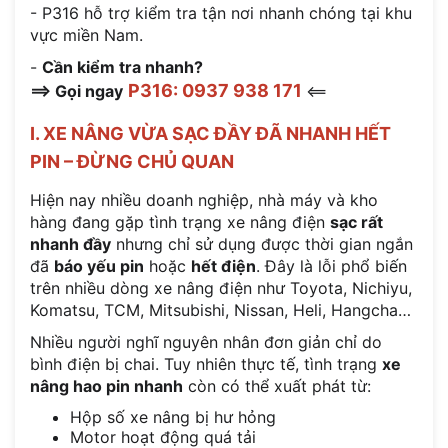
- P316 hỗ trợ kiểm tra tận nơi nhanh chóng tại khu
vực miền Nam.
-
Cần kiểm tra nhanh?
P316: 0937 938 171
==> Gọi ngay
<==
I. XE NÂNG VỪA SẠC ĐẦY ĐÃ NHANH HẾT
PIN – ĐỪNG CHỦ QUAN
Hiện nay nhiều doanh nghiệp, nhà máy và kho
hàng đang gặp tình trạng xe nâng điện
sạc rất
nhanh đầy
nhưng chỉ sử dụng được thời gian ngắn
đã
báo yếu pin
hoặc
hết điện
. Đây là lỗi phổ biến
trên nhiều dòng xe nâng điện như Toyota, Nichiyu,
Komatsu, TCM, Mitsubishi, Nissan, Heli, Hangcha…
Nhiều người nghĩ nguyên nhân đơn giản chỉ do
bình điện bị chai. Tuy nhiên thực tế, tình trạng
xe
nâng hao pin nhanh
còn có thể xuất phát từ:
Hộp số xe nâng bị hư hỏng
Motor hoạt động quá tải