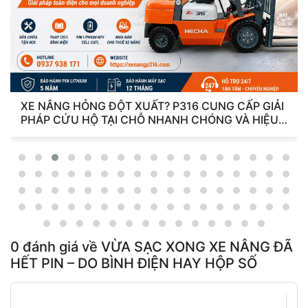
BMS JK VÀ CELL CATL: BỘ ĐÔI TẠO NÊN HỆ
THỐNG PIN LITHIUM ĐẲNG CẤP
0
đánh giá về
VỪA SẠC XONG XE NÂNG ĐÃ
HẾT PIN – DO BÌNH ĐIỆN HAY HỘP SỐ