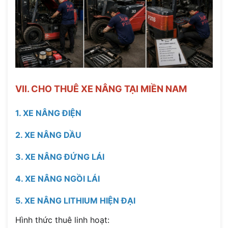
VII. CHO THUÊ XE NÂNG TẠI MIỀN NAM
1. XE NÂNG ĐIỆN
2. XE NÂNG DẦU
3. XE NÂNG ĐỨNG LÁI
4. XE NÂNG NGỒI LÁI
5. XE NÂNG LITHIUM HIỆN ĐẠI
Hình thức thuê linh hoạt: