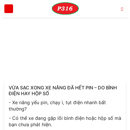
Trang chủ
Tin tức
VỪA SẠC XONG XE NÂNG ĐÃ HẾT PIN – DO B
VỪA SẠC XONG XE NÂNG ĐÃ HẾT PIN – DO
BÌNH ĐIỆN HAY HỘP SỐ
VỪA SẠC XONG XE NÂNG ĐÃ HẾT PIN – DO BÌNH
ĐIỆN HAY HỘP SỐ
- Xe nâng yếu pin, chạy ì, tụt điện nhanh bất
thường?
- Có thể xe đang gặp lỗi bình điện hoặc hộp số mà
bạn chưa phát hiện.