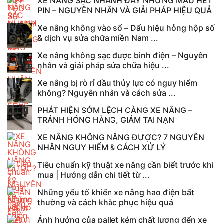
XE NÂNG SẠC NHANH ĐẦY NHƯNG MAU HẾT
PIN – NGUYÊN NHÂN VÀ GIẢI PHÁP HIỆU QUẢ
Xe nâng không vào số – Dấu hiệu hỏng hộp số
& dịch vụ sửa chữa miền Nam ...
Xe nâng không sạc được bình điện – Nguyên
nhân và giải pháp sửa chữa hiệu ...
Xe nâng bị rò rỉ dầu thủy lực có nguy hiểm
không? Nguyên nhân và cách sửa ...
PHÁT HIỆN SỚM LỆCH CÀNG XE NÂNG –
TRÁNH HỎNG HÀNG, GIẢM TAI NẠN
XE NÂNG KHÔNG NÂNG ĐƯỢC? 7 NGUYÊN
NHÂN NGUY HIỂM & CÁCH XỬ LÝ
Tiêu chuẩn kỹ thuật xe nâng cần biết trước khi
mua | Hướng dẫn chi tiết từ ...
Những yếu tố khiến xe nâng hao điện bất
thường và cách khắc phục hiệu quả
Ảnh hưởng của pallet kém chất lượng đến xe