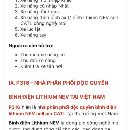
Xe nâng cũ nhập Nhật
Xe nâng dầu/ gas
Xe nâng điện bình axit/ bình lithium NEV cell
CATL công nghệ mới
Xe lúc lật
Xe nâng tay
Ngoài ra còn hỗ trợ:
Thu mua xe nâng cũ
Thu đổi xe nâng
Kiểm tra xe tận nơi
IX. P316 – NHÀ PHÂN PHỐI ĐỘC QUYỀN
BÌNH ĐIỆN LITHIUM NEV TẠI VIỆT NAM
P316
hiện là n
hà phân phối độc quyền bình điện
lithium NEV cell pin CATL
tại thị trường Việt Nam.
Bình điện Lithium NEV
là dòng pin công nghệ mới
được ứng dụng rộng rãi cho các các dòng xe