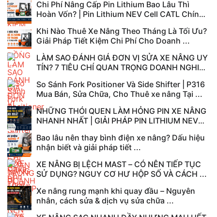
Chi Phí Nâng Cấp Pin Lithium Bao Lâu Thì
Hoàn Vốn? | Pin Lithium NEV Cell CATL Chính
...
Khi Nào Thuê Xe Nâng Theo Tháng Là Tối Ưu?
Giải Pháp Tiết Kiệm Chi Phí Cho Doanh ...
LÀM SAO ĐÁNH GIÁ ĐƠN VỊ SỬA XE NÂNG UY
TÍN? 7 TIÊU CHÍ QUAN TRỌNG DOANH NGHIỆP
...
So Sánh Fork Positioner Và Side Shifter | P316
Mua Bán, Sửa Chữa, Cho Thuê xe nâng Tại ...
NHỮNG THÓI QUEN LÀM HỎNG PIN XE NÂNG
NHANH NHẤT | GIẢI PHÁP PIN LITHIUM NEV
CATL TẠI ...
Bao lâu nên thay bình điện xe nâng? Dấu hiệu
nhận biết và giải pháp tiết ...
XE NÂNG BỊ LỆCH MAST – CÓ NÊN TIẾP TỤC
SỬ DỤNG? NGUY CƠ HƯ HỘP SỐ VÀ CÁCH ...
Xe nâng rung mạnh khi quay đầu – Nguyên
nhân, cách sửa & dịch vụ sửa chữa ...