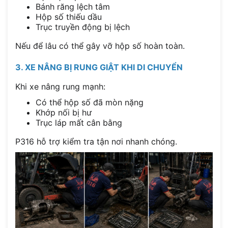
Bánh răng lệch tâm
Hộp số thiếu dầu
Trục truyền động bị lệch
Nếu để lâu có thể gây vỡ hộp số hoàn toàn.
3. XE NÂNG BỊ RUNG GIẬT KHI DI CHUYỂN
Khi xe nâng rung mạnh:
Có thể hộp số đã mòn nặng
Khớp nối bị hư
Trục láp mất cân bằng
P316 hỗ trợ kiểm tra tận nơi nhanh chóng.