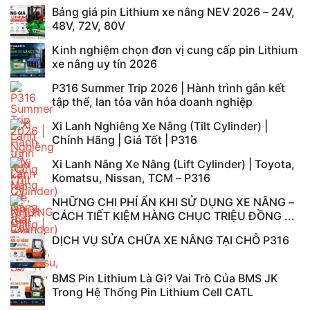
Bảng giá pin Lithium xe nâng NEV 2026 – 24V,
48V, 72V, 80V
Kinh nghiệm chọn đơn vị cung cấp pin Lithium
xe nâng uy tín 2026
P316 Summer Trip 2026 | Hành trình gắn kết
tập thể, lan tỏa văn hóa doanh nghiệp
Xi Lanh Nghiêng Xe Nâng (Tilt Cylinder) |
Chính Hãng | Giá Tốt | P316
Xi Lanh Nâng Xe Nâng (Lift Cylinder) | Toyota,
Komatsu, Nissan, TCM – P316
NHỮNG CHI PHÍ ẨN KHI SỬ DỤNG XE NÂNG –
CÁCH TIẾT KIỆM HÀNG CHỤC TRIỆU ĐỒNG ...
DỊCH VỤ SỬA CHỮA XE NÂNG TẠI CHỖ P316
BMS Pin Lithium Là Gì? Vai Trò Của BMS JK
Trong Hệ Thống Pin Lithium Cell CATL