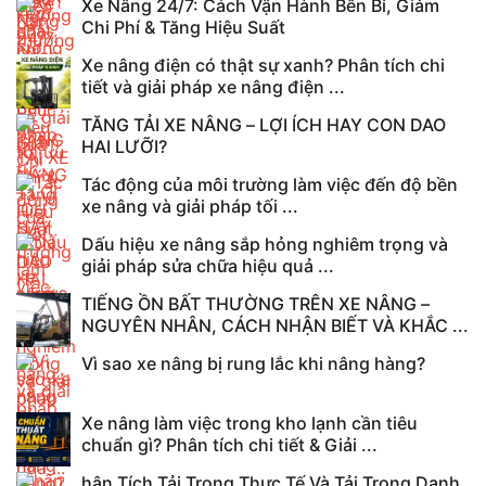
Xe Nâng 24/7: Cách Vận Hành Bền Bỉ, Giảm
Chi Phí & Tăng Hiệu Suất
Xe nâng điện có thật sự xanh? Phân tích chi
tiết và giải pháp xe nâng điện ...
TĂNG TẢI XE NÂNG – LỢI ÍCH HAY CON DAO
HAI LƯỠI?
Tác động của môi trường làm việc đến độ bền
xe nâng và giải pháp tối ...
Dấu hiệu xe nâng sắp hỏng nghiêm trọng và
giải pháp sửa chữa hiệu quả ...
TIẾNG ỒN BẤT THƯỜNG TRÊN XE NÂNG –
NGUYÊN NHÂN, CÁCH NHẬN BIẾT VÀ KHẮC ...
Vì sao xe nâng bị rung lắc khi nâng hàng?
Xe nâng làm việc trong kho lạnh cần tiêu
chuẩn gì? Phân tích chi tiết & Giải ...
hân Tích Tải Trọng Thực Tế Và Tải Trọng Danh