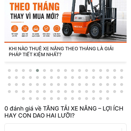
LÀ GIẢI
PIN XE NÂNG LITHIUM VÀ AXIT CHÌ: NH
QUEN KHIẾN TUỔI THỌ GIẢM MỘT NỬA
0
đánh giá về
TĂNG TẢI XE NÂNG – LỢI ÍCH
HAY CON DAO HAI LƯỠI?