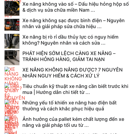
Xe nâng không vào số – Dấu hiệu hỏng hộp số
& dịch vụ sửa chữa miền Nam ...
Xe nâng không sạc được bình điện – Nguyên
nhân và giải pháp sửa chữa hiệu ...
Xe nâng bị rò rỉ dầu thủy lực có nguy hiểm
không? Nguyên nhân và cách sửa ...
PHÁT HIỆN SỚM LỆCH CÀNG XE NÂNG –
TRÁNH HỎNG HÀNG, GIẢM TAI NẠN
XE NÂNG KHÔNG NÂNG ĐƯỢC? 7 NGUYÊN
NHÂN NGUY HIỂM & CÁCH XỬ LÝ
Tiêu chuẩn kỹ thuật xe nâng cần biết trước khi
mua | Hướng dẫn chi tiết từ ...
Những yếu tố khiến xe nâng hao điện bất
thường và cách khắc phục hiệu quả
Ảnh hưởng của pallet kém chất lượng đến xe
nâng và giải pháp tối ưu từ ...