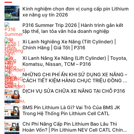
Kinh nghiệm chọn đơn vị cung cấp pin Lithium
xe nâng uy tín 2026
P316 Summer Trip 2026 | Hành trình gắn kết
tập thể, lan tỏa văn hóa doanh nghiệp
Xi Lanh Nghiêng Xe Nâng (Tilt Cylinder) |
Chính Hãng | Giá Tốt | P316
Xi Lanh Nâng Xe Nâng (Lift Cylinder) | Toyota,
Komatsu, Nissan, TCM – P316
NHỮNG CHI PHÍ ẨN KHI SỬ DỤNG XE NÂNG –
CÁCH TIẾT KIỆM HÀNG CHỤC TRIỆU ĐỒNG ...
DỊCH VỤ SỬA CHỮA XE NÂNG TẠI CHỖ P316
BMS Pin Lithium Là Gì? Vai Trò Của BMS JK
Trong Hệ Thống Pin Lithium Cell CATL
Chi Phí Nâng Cấp Pin Lithium Bao Lâu Thì
Hoàn Vốn? | Pin Lithium NEV Cell CATL Chính