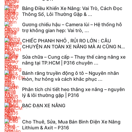
Bảng Điều Khiển Xe Nâng: Vai Trò, Cách Đọc
Thông Số, Lỗi Thường Gặp & ...
Gương chiếu hậu – Camera lùi – Hệ thống hỗ
trợ không gian hẹp: Vai trò, ...
CHIẾC PHANH NHỎ , RỦI RO LỚN : CÂU
CHUYỆN AN TOÀN XE NÂNG MÀ AI CŨNG NÊN
ĐỌC
Sửa chữa – Cung cấp – Thay thế càng nâng xe
nâng tại TP.HCM | P316 chuyên ...
Bánh răng truyền động ô tô – Nguyên nhân
mòn, hư hỏng và cách khắc phục ...
Phân tích chi tiết heo thắng xe nâng – nguyên
lý & lỗi thường gặp | P316
BẠC ĐẠN XE NÂNG
Cho Thuê, Sửa, Mua Bán Bình Điện Xe Nâng
Lithium & Axit – P316