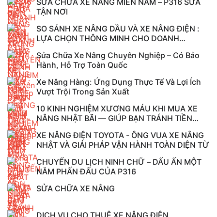
SỬA CHỮA XE NÂNG MIỀN NAM – P316 SỬA
TẬN NƠI
SO SÁNH XE NÂNG DẦU VÀ XE NÂNG ĐIỆN :
LỰA CHỌN THÔNG MINH CHO DOANH
NGHIỆP HIỆN ...
Sửa Chữa Xe Nâng Chuyên Nghiệp – Có Bảo
Hành, Hỗ Trợ Toàn Quốc
Xe Nâng Hàng: Ứng Dụng Thực Tế Và Lợi Ích
Vượt Trội Trong Sản Xuất
10 KINH NGHIỆM XƯƠNG MÁU KHI MUA XE
NÂNG NHẬT BÃI — GIÚP BẠN TRÁNH TIỀN
MẤT, ...
XE NÂNG ĐIỆN TOYOTA - ÔNG VUA XE NÂNG
NHẬT VÀ GIẢI PHÁP VẬN HÀNH TOÀN DIỆN TỪ
CHUYẾN DU LỊCH NINH CHỮ – DẤU ẤN MỘT
NĂM PHẤN ĐẤU CỦA P316
SỬA CHỮA XE NÂNG
DỊCH VỤ CHO THUÊ XE NÂNG ĐIỆN