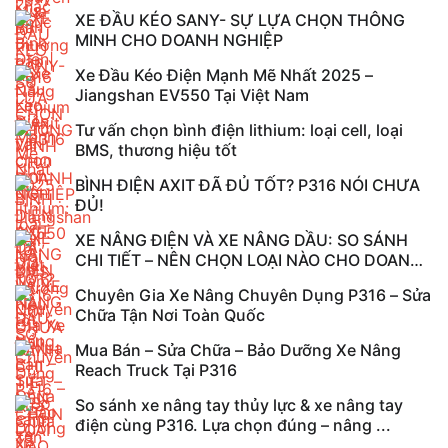
XE ĐẦU KÉO SANY- SỰ LỰA CHỌN THÔNG
MINH CHO DOANH NGHIỆP
Xe Đầu Kéo Điện Mạnh Mẽ Nhất 2025 –
Jiangshan EV550 Tại Việt Nam
Tư vấn chọn bình điện lithium: loại cell, loại
BMS, thương hiệu tốt
BÌNH ĐIỆN AXIT ĐÃ ĐỦ TỐT? P316 NÓI CHƯA
ĐỦ!
XE NÂNG ĐIỆN VÀ XE NÂNG DẦU: SO SÁNH
CHI TIẾT – NÊN CHỌN LOẠI NÀO CHO DOANH
...
Chuyên Gia Xe Nâng Chuyên Dụng P316 – Sửa
Chữa Tận Nơi Toàn Quốc
Mua Bán – Sửa Chữa – Bảo Dưỡng Xe Nâng
Reach Truck Tại P316
So sánh xe nâng tay thủy lực & xe nâng tay
điện cùng P316. Lựa chọn đúng – nâng ...