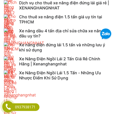
Dịch vụ cho thuê xe nâng điện đứng lái giá rẻ |
XENANGHANGNHAT
Cho thuê xe nâng điện 1.5 tấn giá uy tín tại
TPHCM
Xe nâng dầu 4 tấn địa chỉ sửa chữa xe nâng ở
đâu uy tín?
Xe nâng điện đứng lái 1.5 tấn và những lưu ý
khi sử dụng
Xe Nâng Điện Ngồi Lái 2 Tấn Giá Rẻ Chính
Hãng | Xenanghangnhat
Xe Nâng Điện Ngồi Lái 1.5 Tấn - Những Ưu
Nhược Điểm Khi Sử Dụng
Xe Nâng Dầu 1,5 Tấn - Hàng Chính Hãng Giá
Rẻ
Xe Nâng Dầu 2 Tấn - Ưu Nhược Điểm Khi Sử
Dụng
0937938171