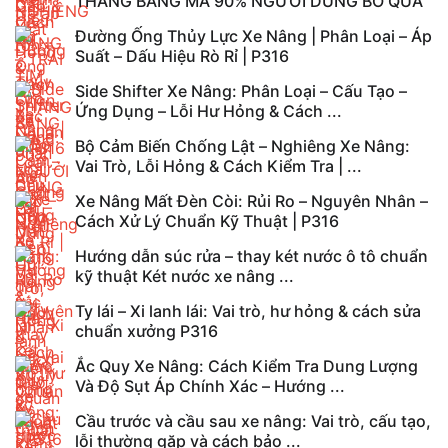
THĂNG BẰNG MÀ 90% NGƯỜI DÙNG BỎ QUA
Đường Ống Thủy Lực Xe Nâng | Phân Loại – Áp
Suất – Dấu Hiệu Rò Rỉ | P316
Side Shifter Xe Nâng: Phân Loại – Cấu Tạo –
Ứng Dụng – Lỗi Hư Hỏng & Cách ...
Bộ Cảm Biến Chống Lật – Nghiêng Xe Nâng:
Vai Trò, Lỗi Hỏng & Cách Kiểm Tra | ...
Xe Nâng Mất Đèn Còi: Rủi Ro – Nguyên Nhân –
Cách Xử Lý Chuẩn Kỹ Thuật | P316
Hướng dẫn súc rửa – thay két nước ô tô chuẩn
kỹ thuật Két nước xe nâng ...
Ty lái – Xi lanh lái: Vai trò, hư hỏng & cách sửa
chuẩn xưởng P316
Ắc Quy Xe Nâng: Cách Kiểm Tra Dung Lượng
Và Độ Sụt Áp Chính Xác – Hướng ...
Cầu trước và cầu sau xe nâng: Vai trò, cấu tạo,
lỗi thường gặp và cách bảo ...