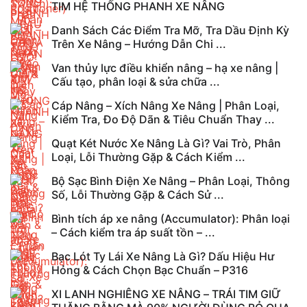
TIM HỆ THỐNG PHANH XE NÂNG
Danh Sách Các Điểm Tra Mỡ, Tra Dầu Định Kỳ
Trên Xe Nâng – Hướng Dẫn Chi ...
Van thủy lực điều khiển nâng – hạ xe nâng |
Cấu tạo, phân loại & sửa chữa ...
Cáp Nâng – Xích Nâng Xe Nâng | Phân Loại,
Kiểm Tra, Đo Độ Dãn & Tiêu Chuẩn Thay ...
Quạt Két Nước Xe Nâng Là Gì? Vai Trò, Phân
Loại, Lỗi Thường Gặp & Cách Kiểm ...
Bộ Sạc Bình Điện Xe Nâng – Phân Loại, Thông
Số, Lỗi Thường Gặp & Cách Sử ...
Bình tích áp xe nâng (Accumulator): Phân loại
– Cách kiểm tra áp suất tồn – ...
Bạc Lót Ty Lái Xe Nâng Là Gì? Dấu Hiệu Hư
Hỏng & Cách Chọn Bạc Chuẩn – P316
XI LANH NGHIÊNG XE NÂNG – TRÁI TIM GIỮ