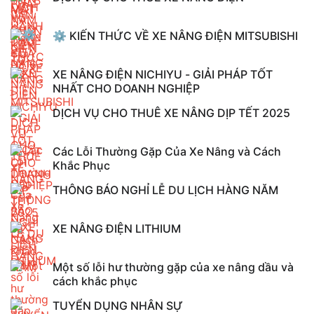
⚙️ KIẾN THỨC VỀ XE NÂNG ĐIỆN MITSUBISHI
XE NÂNG ĐIỆN NICHIYU - GIẢI PHÁP TỐT
NHẤT CHO DOANH NGHIỆP
DỊCH VỤ CHO THUÊ XE NÂNG DỊP TẾT 2025
Các Lỗi Thường Gặp Của Xe Nâng và Cách
Khắc Phục
THÔNG BÁO NGHỈ LỄ DU LỊCH HÀNG NĂM
XE NÂNG ĐIỆN LITHIUM
Một số lỗi hư thường gặp của xe nâng dầu và
cách khắc phục
TUYỂN DỤNG NHÂN SỰ