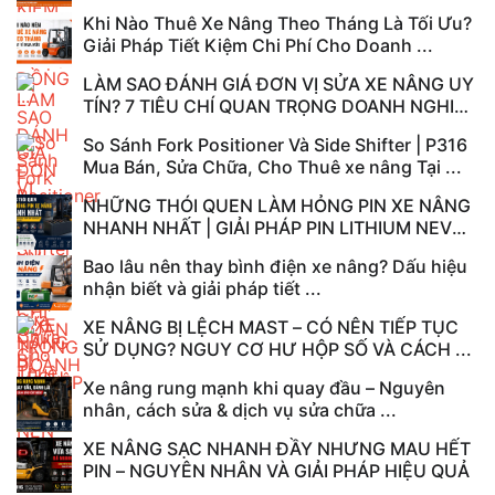
...
Khi Nào Thuê Xe Nâng Theo Tháng Là Tối Ưu?
Giải Pháp Tiết Kiệm Chi Phí Cho Doanh ...
LÀM SAO ĐÁNH GIÁ ĐƠN VỊ SỬA XE NÂNG UY
TÍN? 7 TIÊU CHÍ QUAN TRỌNG DOANH NGHIỆP
...
So Sánh Fork Positioner Và Side Shifter | P316
Mua Bán, Sửa Chữa, Cho Thuê xe nâng Tại ...
NHỮNG THÓI QUEN LÀM HỎNG PIN XE NÂNG
NHANH NHẤT | GIẢI PHÁP PIN LITHIUM NEV
CATL TẠI ...
Bao lâu nên thay bình điện xe nâng? Dấu hiệu
nhận biết và giải pháp tiết ...
XE NÂNG BỊ LỆCH MAST – CÓ NÊN TIẾP TỤC
SỬ DỤNG? NGUY CƠ HƯ HỘP SỐ VÀ CÁCH ...
Xe nâng rung mạnh khi quay đầu – Nguyên
nhân, cách sửa & dịch vụ sửa chữa ...
XE NÂNG SẠC NHANH ĐẦY NHƯNG MAU HẾT
PIN – NGUYÊN NHÂN VÀ GIẢI PHÁP HIỆU QUẢ