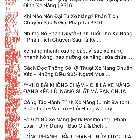
Định Xe Nâng | P316
Khi Nào Nên Đại Tu Xe Nâng? Phân Tích
Chuyên Sâu & Giải Pháp Tại P316
Những Bộ Phận Quyết Định Tuổi Thọ Xe Nâng
– Phân Tích Chuyên Sâu Từ Kỹ ...
xe nâng nhanh xuống cấp, vì sao xe nâng
nhanh hỏng, bảo dưỡng xe nâng, sửa chữa ...
Cách Đọc Thông Số Kỹ Thuật Xe Nâng Chuẩn
Xác – Những Điều 90% Người Mua ...
**KHO BÃI KHÔNG CHẬM – CHỈ LÀ XE NÂNG
ĐANG KÉO LÙI NĂNG SUẤT MÀ BẠN CHƯA
NHẬN ...
Công Tắc Hành Trình Xe Nâng (Limit Switch):
Phân Loại – Vai Trò – Lỗi Hỏng & Thay ...
Bộ Gật Gù Xe Nâng (Fork Positioner) | Phân
Loại – Ứng Dụng – Báo Giá & Dịch ...
TỔNG PHANH – BẦU PHANH THỦY LỰC: TRÁI