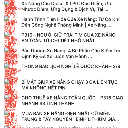
Xe Nâng Dầu Diesel & LPG: Đặc Điểm, Ưu
Nhược Điểm, Ứng Dụng & Dịch Vụ Tại ...
Hành Trình Tiến Hóa Của Xe Nâng: Từ Cơ Khí
Đến Công Nghệ Thông Minh | Xe Nâng ...
P316 – NGƯỜI GIỮ TRÁI TIM CỦA XE NÂNG:
AN TOÀN TỪ CHI TIẾT NHỎ NHẤT
Bảo Dưỡng Xe Nâng: 4 Bộ Phận Cần Kiểm Tra
Định Kỳ Để Xe Luôn Vận Hành ...
THÔNG BÁO LỊCH NGHỈ LỄ QUỐC KHÁNH 2/9
BÍ MẬT GIÚP XE NÂNG CHẠY 3 CA LIÊN TỤC
MÀ KHÔNG HẾT PIN!
CHO THUÊ XE NÂNG TOÀN QUỐC – P316 GIAO
NHANH 63 TỈNH THÀNH
MUA BÁN XE NÂNG ĐIỆN NHẬT CŨ MIỀN
TRUNG & TÂY NGUYÊN | BÌNH LITHIUM GIÁ
TỐT – P316