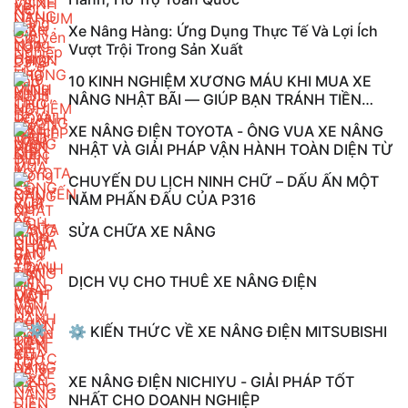
Xe Nâng Hàng: Ứng Dụng Thực Tế Và Lợi Ích
Vượt Trội Trong Sản Xuất
10 KINH NGHIỆM XƯƠNG MÁU KHI MUA XE
NÂNG NHẬT BÃI — GIÚP BẠN TRÁNH TIỀN
MẤT, ...
XE NÂNG ĐIỆN TOYOTA - ÔNG VUA XE NÂNG
NHẬT VÀ GIẢI PHÁP VẬN HÀNH TOÀN DIỆN TỪ
CHUYẾN DU LỊCH NINH CHỮ – DẤU ẤN MỘT
NĂM PHẤN ĐẤU CỦA P316
SỬA CHỮA XE NÂNG
DỊCH VỤ CHO THUÊ XE NÂNG ĐIỆN
⚙️ KIẾN THỨC VỀ XE NÂNG ĐIỆN MITSUBISHI
XE NÂNG ĐIỆN NICHIYU - GIẢI PHÁP TỐT
NHẤT CHO DOANH NGHIỆP