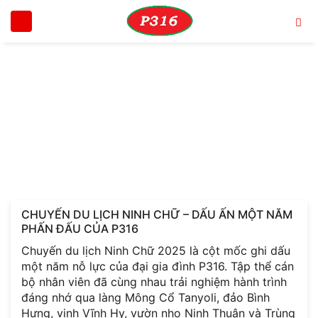
Trang chủ
Tin tức
CHUYẾN DU LỊCH NINH CHỮ – DẤU ẤN MỘT
CHUYẾN DU LỊCH NINH CHỮ – DẤU ẤN MỘT
NĂM PHẤN ĐẤU CỦA P316
CHUYẾN DU LỊCH NINH CHỮ – DẤU ẤN MỘT NĂM
PHẤN ĐẤU CỦA P316
Chuyến du lịch Ninh Chữ 2025 là cột mốc ghi dấu
một năm nỗ lực của đại gia đình P316. Tập thể cán
bộ nhân viên đã cùng nhau trải nghiệm hành trình
đáng nhớ qua làng Mông Cổ Tanyoli, đảo Bình
Hưng, vịnh Vĩnh Hy, vườn nho Ninh Thuận và Trùng