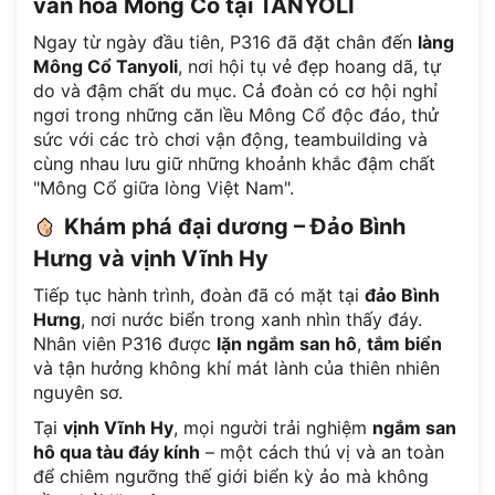
văn hóa Mông Cổ tại TANYOLI
Ngay từ ngày đầu tiên, P316 đã đặt chân đến
làng
Mông Cổ Tanyoli
, nơi hội tụ vẻ đẹp hoang dã, tự
do và đậm chất du mục. Cả đoàn có cơ hội nghỉ
ngơi trong những căn lều Mông Cổ độc đáo, thử
sức với các trò chơi vận động, teambuilding và
cùng nhau lưu giữ những khoảnh khắc đậm chất
"Mông Cổ giữa lòng Việt Nam".
Khám phá đại dương – Đảo Bình
Hưng và vịnh Vĩnh Hy
Tiếp tục hành trình, đoàn đã có mặt tại
đảo Bình
Hưng
, nơi nước biển trong xanh nhìn thấy đáy.
Nhân viên P316 được
lặn ngắm san hô
,
tắm biển
và tận hưởng không khí mát lành của thiên nhiên
nguyên sơ.
Tại
vịnh Vĩnh Hy
, mọi người trải nghiệm
ngắm san
hô qua tàu đáy kính
– một cách thú vị và an toàn
để chiêm ngưỡng thế giới biển kỳ ảo mà không