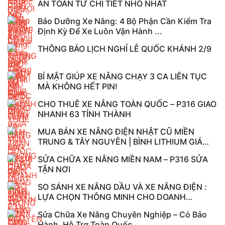
AN TOÀN TỪ CHI TIẾT NHỎ NHẤT
Bảo Dưỡng Xe Nâng: 4 Bộ Phận Cần Kiểm Tra
Định Kỳ Để Xe Luôn Vận Hành ...
THÔNG BÁO LỊCH NGHỈ LỄ QUỐC KHÁNH 2/9
BÍ MẬT GIÚP XE NÂNG CHẠY 3 CA LIÊN TỤC
MÀ KHÔNG HẾT PIN!
CHO THUÊ XE NÂNG TOÀN QUỐC – P316 GIAO
NHANH 63 TỈNH THÀNH
MUA BÁN XE NÂNG ĐIỆN NHẬT CŨ MIỀN
TRUNG & TÂY NGUYÊN | BÌNH LITHIUM GIÁ
TỐT – P316
SỬA CHỮA XE NÂNG MIỀN NAM – P316 SỬA
TẬN NƠI
SO SÁNH XE NÂNG DẦU VÀ XE NÂNG ĐIỆN :
LỰA CHỌN THÔNG MINH CHO DOANH
NGHIỆP HIỆN ...
Sửa Chữa Xe Nâng Chuyên Nghiệp – Có Bảo
Hành, Hỗ Trợ Toàn Quốc