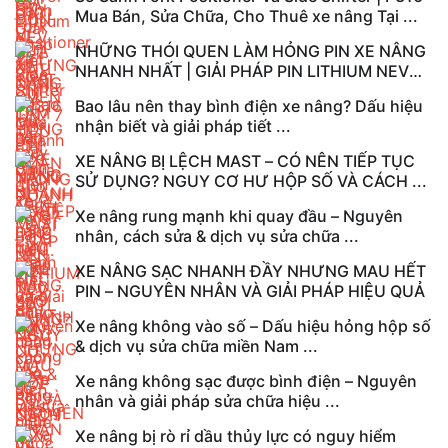
Mua Bán, Sửa Chữa, Cho Thuê xe nâng Tại ...
NHỮNG THÓI QUEN LÀM HỎNG PIN XE NÂNG
NHANH NHẤT | GIẢI PHÁP PIN LITHIUM NEV
CATL TẠI ...
Bao lâu nên thay bình điện xe nâng? Dấu hiệu
nhận biết và giải pháp tiết ...
XE NÂNG BỊ LỆCH MAST – CÓ NÊN TIẾP TỤC
SỬ DỤNG? NGUY CƠ HƯ HỘP SỐ VÀ CÁCH ...
Xe nâng rung mạnh khi quay đầu – Nguyên
nhân, cách sửa & dịch vụ sửa chữa ...
XE NÂNG SẠC NHANH ĐẦY NHƯNG MAU HẾT
PIN – NGUYÊN NHÂN VÀ GIẢI PHÁP HIỆU QUẢ
Xe nâng không vào số – Dấu hiệu hỏng hộp số
& dịch vụ sửa chữa miền Nam ...
Xe nâng không sạc được bình điện – Nguyên
nhân và giải pháp sửa chữa hiệu ...
Xe nâng bị rò rỉ dầu thủy lực có nguy hiểm