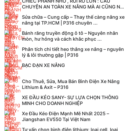
CHIẾC PHANH NHỎ , RỦI RO LỚN : CÂU
CHUYỆN AN TOÀN XE NÂNG MÀ AI CŨNG NÊN
ĐỌC
Sửa chữa – Cung cấp – Thay thế càng nâng xe
nâng tại TP.HCM | P316 chuyên ...
Bánh răng truyền động ô tô – Nguyên nhân
mòn, hư hỏng và cách khắc phục ...
Phân tích chi tiết heo thắng xe nâng – nguyên
lý & lỗi thường gặp | P316
BẠC ĐẠN XE NÂNG
Cho Thuê, Sửa, Mua Bán Bình Điện Xe Nâng
Lithium & Axit – P316
XE ĐẦU KÉO SANY- SỰ LỰA CHỌN THÔNG
MINH CHO DOANH NGHIỆP
Xe Đầu Kéo Điện Mạnh Mẽ Nhất 2025 –
Jiangshan EV550 Tại Việt Nam
Tư vấn chọn bình điện lithium: loại cell, loại