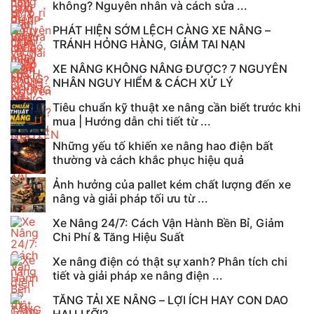
không? Nguyên nhân và cách sửa ...
PHÁT HIỆN SỚM LỆCH CÀNG XE NÂNG –
TRÁNH HỎNG HÀNG, GIẢM TAI NẠN
XE NÂNG KHÔNG NÂNG ĐƯỢC? 7 NGUYÊN
NHÂN NGUY HIỂM & CÁCH XỬ LÝ
Tiêu chuẩn kỹ thuật xe nâng cần biết trước khi
mua | Hướng dẫn chi tiết từ ...
Những yếu tố khiến xe nâng hao điện bất
thường và cách khắc phục hiệu quả
Ảnh hưởng của pallet kém chất lượng đến xe
nâng và giải pháp tối ưu từ ...
Xe Nâng 24/7: Cách Vận Hành Bền Bỉ, Giảm
Chi Phí & Tăng Hiệu Suất
Xe nâng điện có thật sự xanh? Phân tích chi
tiết và giải pháp xe nâng điện ...
TĂNG TẢI XE NÂNG – LỢI ÍCH HAY CON DAO
HAI LƯỠI?