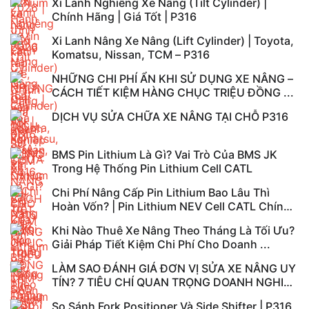
Xi Lanh Nghiêng Xe Nâng (Tilt Cylinder) |
Chính Hãng | Giá Tốt | P316
Xi Lanh Nâng Xe Nâng (Lift Cylinder) | Toyota,
Komatsu, Nissan, TCM – P316
NHỮNG CHI PHÍ ẨN KHI SỬ DỤNG XE NÂNG –
CÁCH TIẾT KIỆM HÀNG CHỤC TRIỆU ĐỒNG ...
DỊCH VỤ SỬA CHỮA XE NÂNG TẠI CHỖ P316
BMS Pin Lithium Là Gì? Vai Trò Của BMS JK
Trong Hệ Thống Pin Lithium Cell CATL
Chi Phí Nâng Cấp Pin Lithium Bao Lâu Thì
Hoàn Vốn? | Pin Lithium NEV Cell CATL Chính
...
Khi Nào Thuê Xe Nâng Theo Tháng Là Tối Ưu?
Giải Pháp Tiết Kiệm Chi Phí Cho Doanh ...
LÀM SAO ĐÁNH GIÁ ĐƠN VỊ SỬA XE NÂNG UY
TÍN? 7 TIÊU CHÍ QUAN TRỌNG DOANH NGHIỆP
...
So Sánh Fork Positioner Và Side Shifter | P316