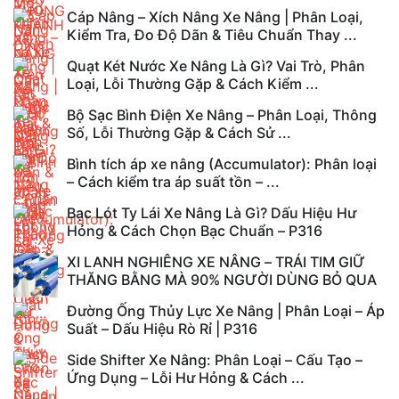
Cáp Nâng – Xích Nâng Xe Nâng | Phân Loại,
Kiểm Tra, Đo Độ Dãn & Tiêu Chuẩn Thay ...
Quạt Két Nước Xe Nâng Là Gì? Vai Trò, Phân
Loại, Lỗi Thường Gặp & Cách Kiểm ...
Bộ Sạc Bình Điện Xe Nâng – Phân Loại, Thông
Số, Lỗi Thường Gặp & Cách Sử ...
Bình tích áp xe nâng (Accumulator): Phân loại
– Cách kiểm tra áp suất tồn – ...
Bạc Lót Ty Lái Xe Nâng Là Gì? Dấu Hiệu Hư
Hỏng & Cách Chọn Bạc Chuẩn – P316
XI LANH NGHIÊNG XE NÂNG – TRÁI TIM GIỮ
THĂNG BẰNG MÀ 90% NGƯỜI DÙNG BỎ QUA
Đường Ống Thủy Lực Xe Nâng | Phân Loại – Áp
Suất – Dấu Hiệu Rò Rỉ | P316
Side Shifter Xe Nâng: Phân Loại – Cấu Tạo –
Ứng Dụng – Lỗi Hư Hỏng & Cách ...