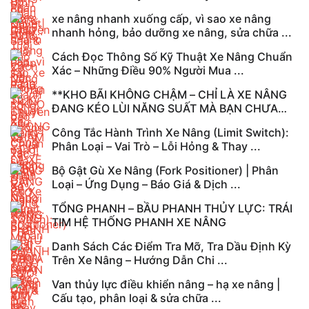
xe nâng nhanh xuống cấp, vì sao xe nâng
nhanh hỏng, bảo dưỡng xe nâng, sửa chữa ...
Cách Đọc Thông Số Kỹ Thuật Xe Nâng Chuẩn
Xác – Những Điều 90% Người Mua ...
**KHO BÃI KHÔNG CHẬM – CHỈ LÀ XE NÂNG
ĐANG KÉO LÙI NĂNG SUẤT MÀ BẠN CHƯA
NHẬN ...
Công Tắc Hành Trình Xe Nâng (Limit Switch):
Phân Loại – Vai Trò – Lỗi Hỏng & Thay ...
Bộ Gật Gù Xe Nâng (Fork Positioner) | Phân
Loại – Ứng Dụng – Báo Giá & Dịch ...
TỔNG PHANH – BẦU PHANH THỦY LỰC: TRÁI
TIM HỆ THỐNG PHANH XE NÂNG
Danh Sách Các Điểm Tra Mỡ, Tra Dầu Định Kỳ
Trên Xe Nâng – Hướng Dẫn Chi ...
Van thủy lực điều khiển nâng – hạ xe nâng |
Cấu tạo, phân loại & sửa chữa ...