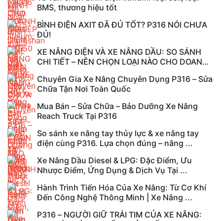
BMS, thương hiệu tốt
BÌNH ĐIỆN AXIT ĐÃ ĐỦ TỐT? P316 NÓI CHƯA
ĐỦ!
XE NÂNG ĐIỆN VÀ XE NÂNG DẦU: SO SÁNH
CHI TIẾT – NÊN CHỌN LOẠI NÀO CHO DOANH
...
Chuyên Gia Xe Nâng Chuyên Dụng P316 – Sửa
Chữa Tận Nơi Toàn Quốc
Mua Bán – Sửa Chữa – Bảo Dưỡng Xe Nâng
Reach Truck Tại P316
So sánh xe nâng tay thủy lực & xe nâng tay
điện cùng P316. Lựa chọn đúng – nâng ...
Xe Nâng Dầu Diesel & LPG: Đặc Điểm, Ưu
Nhược Điểm, Ứng Dụng & Dịch Vụ Tại ...
Hành Trình Tiến Hóa Của Xe Nâng: Từ Cơ Khí
Đến Công Nghệ Thông Minh | Xe Nâng ...
P316 – NGƯỜI GIỮ TRÁI TIM CỦA XE NÂNG: