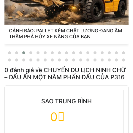
LƯỢNG ĐANG ÂM
7 NGUYÊN NHÂN XE NÂNG BỊ RUNG
ẠN
HÀNG VÀ CÁCH KHẮC PHỤC
0
đánh giá về
CHUYẾN DU LỊCH NINH CHỮ
– DẤU ẤN MỘT NĂM PHẤN ĐẤU CỦA P316
SAO TRUNG BÌNH
0