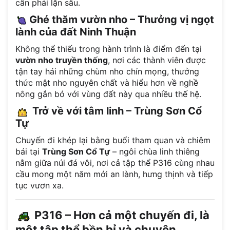
cần phải lặn sâu.
Ghé thăm vườn nho – Thưởng vị ngọt
lành của đất Ninh Thuận
Không thể thiếu trong hành trình là điểm đến tại
vườn nho truyền thống
, nơi các thành viên được
tận tay hái những chùm nho chín mọng, thưởng
thức mật nho nguyên chất và hiểu hơn về nghề
nông gắn bó với vùng đất này qua nhiều thế hệ.
Trở về với tâm linh – Trùng Sơn Cổ
Tự
Chuyến đi khép lại bằng buổi tham quan và chiêm
bái tại
Trùng Sơn Cổ Tự
– ngôi chùa linh thiêng
nằm giữa núi đá vôi, nơi cả tập thể P316 cùng nhau
cầu mong một năm mới an lành, hưng thịnh và tiếp
tục vươn xa.
P316 – Hơn cả một chuyến đi, là
một tập thể bền bỉ và chuyên