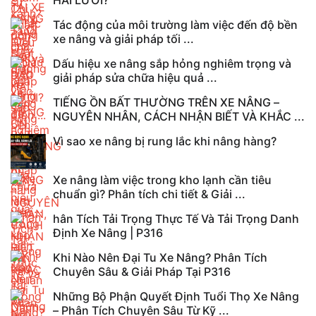
Tác động của môi trường làm việc đến độ bền
xe nâng và giải pháp tối ...
Dấu hiệu xe nâng sắp hỏng nghiêm trọng và
giải pháp sửa chữa hiệu quả ...
TIẾNG ỒN BẤT THƯỜNG TRÊN XE NÂNG –
NGUYÊN NHÂN, CÁCH NHẬN BIẾT VÀ KHẮC ...
Vì sao xe nâng bị rung lắc khi nâng hàng?
Xe nâng làm việc trong kho lạnh cần tiêu
chuẩn gì? Phân tích chi tiết & Giải ...
hân Tích Tải Trọng Thực Tế Và Tải Trọng Danh
Định Xe Nâng | P316
Khi Nào Nên Đại Tu Xe Nâng? Phân Tích
Chuyên Sâu & Giải Pháp Tại P316
Những Bộ Phận Quyết Định Tuổi Thọ Xe Nâng
– Phân Tích Chuyên Sâu Từ Kỹ ...