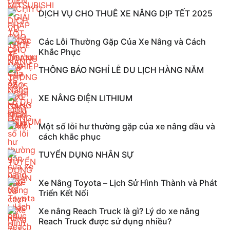
DỊCH VỤ CHO THUÊ XE NÂNG DỊP TẾT 2025
Các Lỗi Thường Gặp Của Xe Nâng và Cách
Khắc Phục
THÔNG BÁO NGHỈ LỄ DU LỊCH HÀNG NĂM
XE NÂNG ĐIỆN LITHIUM
Một số lỗi hư thường gặp của xe nâng dầu và
cách khắc phục
TUYỂN DỤNG NHÂN SỰ
Xe Nâng Toyota – Lịch Sử Hình Thành và Phát
Triển Kết Nối
Xe nâng Reach Truck là gì? Lý do xe nâng
Reach Truck được sử dụng nhiều?